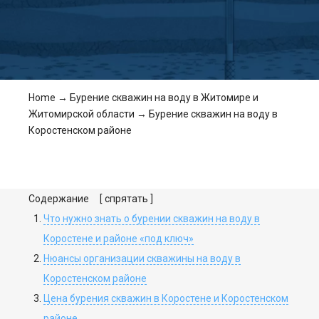
Home
→
Бурение скважин на воду в Житомире и
Житомирской области
→
Бурение скважин на воду в
Коростенском районе
Содержание
[ спрятать ]
Что нужно знать о бурении скважин на воду в
Коростене и районе «под ключ»
Нюансы организации скважины на воду в
Коростенском районе
Цена бурения скважин в Коростене и Коростенском
районе