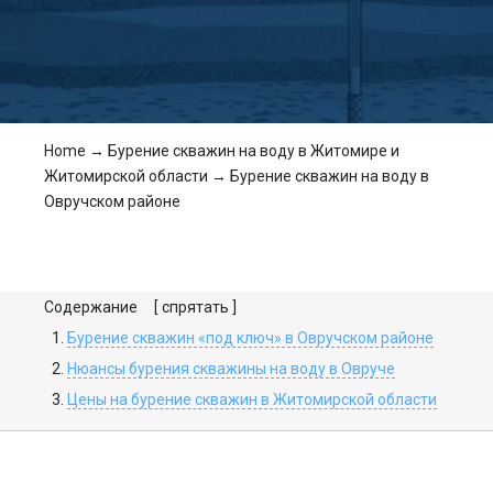
Home
→
Бурение скважин на воду в Житомире и
Житомирской области
→
Бурение скважин на воду в
Овручском районе
Содержание
[ спрятать ]
Бурение скважин «под ключ» в Овручском районе
Нюансы бурения скважины на воду в Овруче
Цены на бурение скважин в Житомирской области