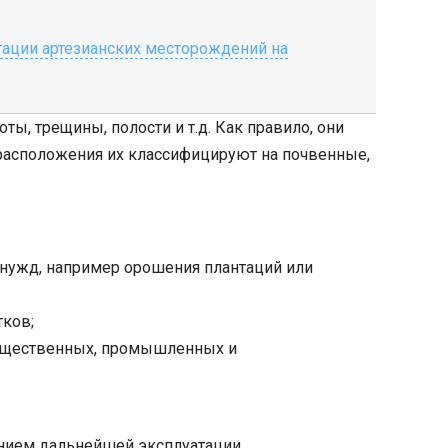
тации артезианских месторождений на
, трещины, полости и т.д. Как правило, они
 расположения их классифицируют на почвенные,
 нужд, например орошения плантаций или
тков;
общественных, промышленных и
нием дальнейшей эксплуатации.