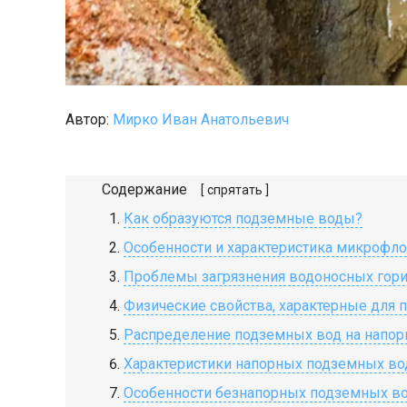
Автор:
Мирко Иван Анатольевич
Содержание
[ спрятать ]
Как образуются подземные воды?
Особенности и характеристика микрофл
Проблемы загрязнения водоносных гор
Физические свойства, характерные для 
Распределение подземных вод на напор
Характеристики напорных подземных во
Особенности безнапорных подземных в