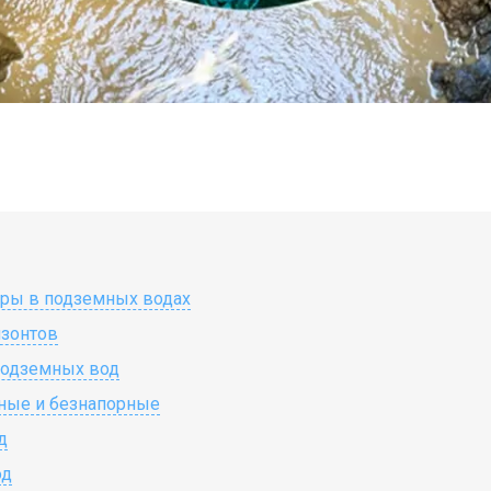
оры в подземных водах
изонтов
подземных вод
ные и безнапорные
д
од