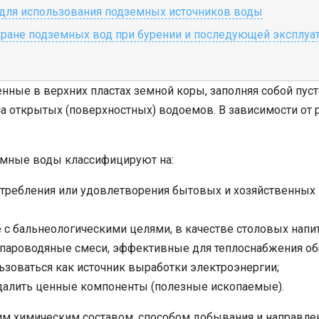
для использования подземных источников воды
хране подземных вод при бурении и последующей эксплуа
е в верхних пластах земной коры, заполняя собой пустоты
на открытых (поверхностных) водоемов. В зависимости от
земные воды классифицируют на:
отребления или удовлетворения бытовых и хозяйственных
с бальнеологическими целями, в качестве столовых напи
ть пароводяные смеси, эффективные для теплоснабжения 
ьзоваться как источник выработки электроэнергии;
далить ценные компоненты (полезные ископаемые).
им химическим составом, способом добывания и направле