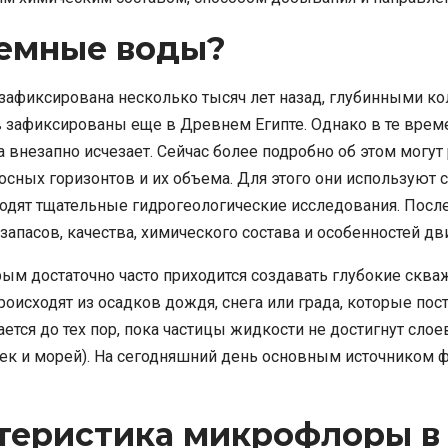
земные воды?
афиксирована несколько тысяч лет назад, глубинными ко
 зафиксированы еще в Древнем Египте. Однако в те врем
она внезапно исчезает. Сейчас более подробно об этом могу
сных горизонтов и их объема. Для этого они используют
водят тщательные гидрогеологические исследования. После
апасов, качества, химического состава и особенностей дв
рым достаточно часто приходится создавать глубокие скв
роисходят из осадков дождя, снега или града, которые по
ется до тех пор, пока частицы жидкости не достигнут слое
рек и морей). На сегодняшний день основным источником 
ктеристика микрофлоры в