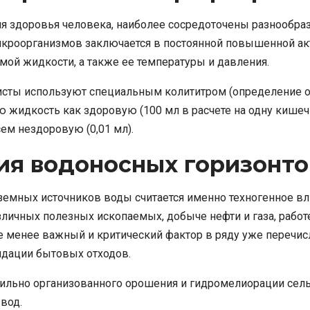
я здоровья человека, наиболее сосредоточены разнообра
икроорганизмов заключается в постоянной повышенной акт
мой жидкости, а также ее температуры и давления.
листы используют специальным колититром (определение о
 жидкость как здоровую (100 мл в расчете на одну кишечн
сем нездоровую (0,01 мл).
ия водоносных горизонто
емных источников воды считается именно техногенное вли
зличных полезных ископаемых, добыче нефти и газа, раб
не менее важный и критический фактор в ряду уже перечи
идации бытовых отходов.
льно организованного орошения и гидромелиорации сельс
вод.