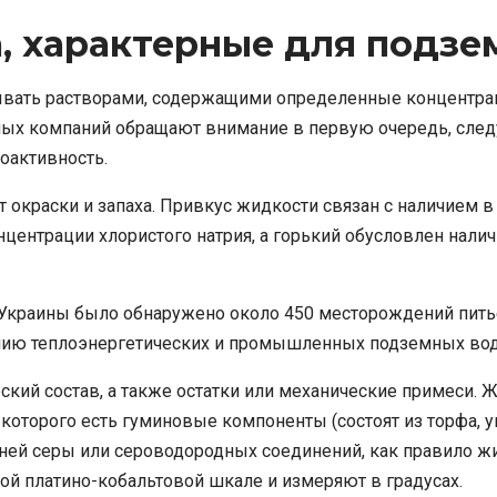
, характерные для подзе
вать растворами, содержащими определенные концентраци
ных компаний обращают внимание в первую очередь, следуе
иоактивность.
окраски и запаха. Привкус жидкости связан с наличием в
центрации хлористого натрия, а горький обусловлен налич
и Украины было обнаружено около 450 месторождений пить
нию теплоэнергетических и промышленных подземных вод
кий состав, а также остатки или механические примеси. 
оторого есть гуминовые компоненты (состоят из торфа, угл
ней серы или сероводородных соединений, как правило жи
й платино-кобальтовой шкале и измеряют в градусах.