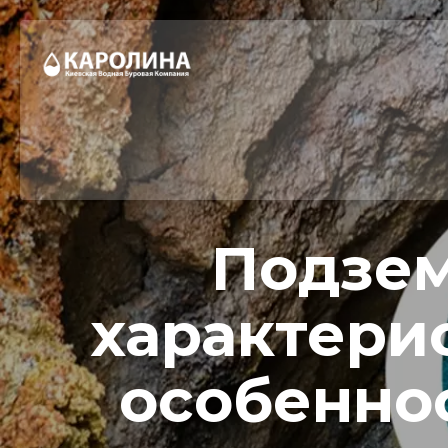
Подзем
характерис
особенно