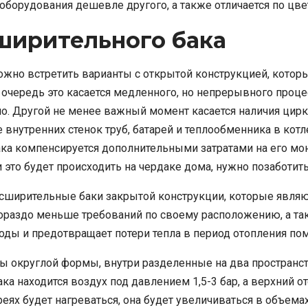
оборудования дешевле другого, а также отличается по цвет
ширительного бака
жно встретить варианты с открытой конструкцией, котор
очередь это касается медленного, но непрерывного процес
но. Другой не менее важный момент касается наличия ци
внутренних стенок труб, батарей и теплообменника в котл
ка компенсируется дополнительными затратами на его мо
 это будет происходить на чердаке дома, нужно позаботит
сширительные баки закрытой конструкции, которые явля
гораздо меньше требований по своему расположению, а та
воды и предотвращает потери тепла в период отопления по
ы округлой формы, внутри разделенные на два пространс
ка находится воздух под давлением 1,5-3 бар, а верхний о
ареях будет нагреваться, она будет увеличиваться в объем