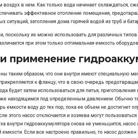
м воздух в нем. Как только вода начинает охлаждаться, 
беспечивать эффективное отопление помещения, предотвра
х ситуаций, затопления дома горячей водой из труб и бата
 поскольку их можно использовать для различных типов с
азличается при этом только оптимальная емкость оборудов
 и применение гидроакку
ны таким образом, что они внутри имеют специальную мем
прикрепляется к фланцу, что в свою очередь предотвращае
ода будет затем использоваться для питья, приготовлени
тоже находящимся под определенным давлением. Обычно та
рь емкости воду до тех пор, пока ее объем не достигнет
е этого насос отключается и хозяева могут пользоваться 
ха внутри гидроаккумулятора снова не уменьшится, насос
емкости. Если все настроено правильно, то насос должен 