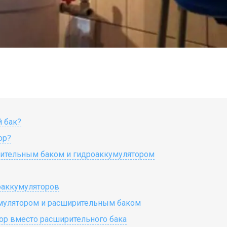
 бак?
ор?
ительным баком и гидроаккумулятором
оаккумуляторов
умулятором и расширительным баком
ор вместо расширительного бака