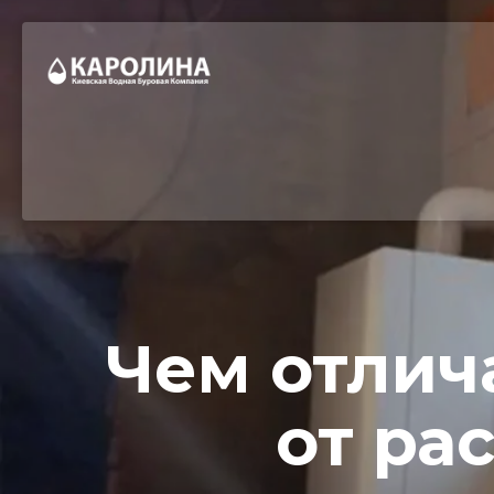
Чем отлич
от ра