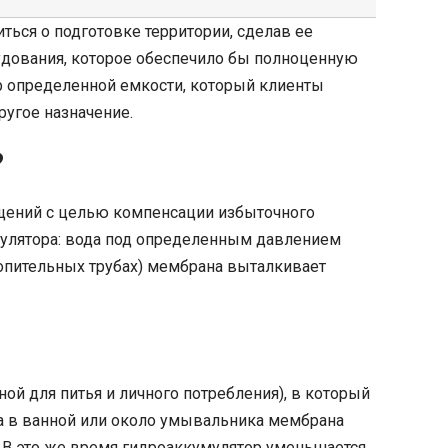
ться о подготовке территории, сделав ее
рудования, которое обеспечило бы полноценную
р определенной емкости, который клиенты
угое назначение.
?
ещений с целью компенсации избыточного
мулятора: вода под определенным давлением
опительных трубах) мембрана выталкивает
й для питья и личного потребления), в который
на в ванной или около умывальника мембрана
т.В это же время гидроаккумулятор уменьшается