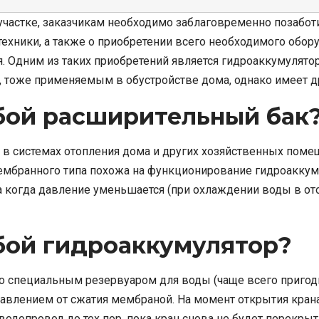
участке, заказчикам необходимо заблаговременно позаботи
техники, а также о приобретении всего необходимого обо
. Одним из таких приобретений является гидроаккумулято
 тоже применяемым в обустройстве дома, однако имеет др
бой расширительный бак
 в системах отопления дома и других хозяйственных пом
 мембранного типа похожа на функционирование гидроакку
а когда давление уменьшается (при охлаждении воды в от
бой гидроаккумулятор?
 специальным резервуаром для воды (чаще всего пригодно
давлением от сжатия мембраной. На момент открытия кра
водопровод до тех пор, пока кран снова не будет перекры