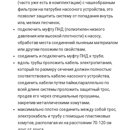
(часто уже есть в комплектации) с чашеобразным
фильтром на патрубке насосного устройства, это
позволит защитить систему от попадания внутрь
ила, мелких песчинок;
подключить муфту ПНД (полиэтилен низкого
давления или высокой плотности) к насосу,
обработав места соединений льняным материалом
или другим похожим по свойствам;
соединить и подключить муфту ПНД к трубе;
вдоль трубы проложить кабель электропитания,
который по размеру сечения должен полностью
соответствовать кабелю насосного устройства,
соединить кабели путем пайки;параллельно по
всей длине системы проложить защитный трос,
продев его через специальные проушины,
закрепив металлическими хомутами;
максимально плотно соединить между собой трос,
электрокабель и трубу с помощью пластиковых
хомутов, располагая их на расстоянии 70-120 см
друг от друга.