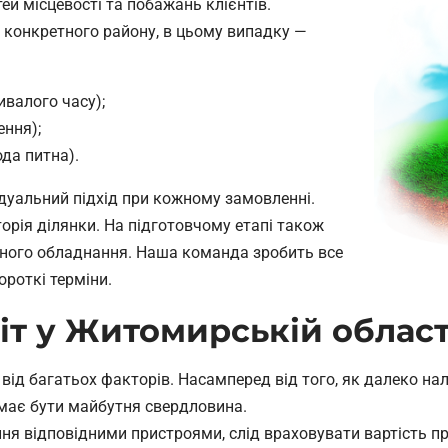
й місцевості та побажань клієнтів.
 конкретного району, в цьому випадку —
валого часу);
ення);
ода питна).
дуальний підхід при кожному замовленні.
торія ділянки. На підготовчому етапі також
дного обладнання. Наша команда зробить все
роткі терміни.
іт у Житомирській област
від багатьох факторів. Насамперед від того, як далеко на
и має бути майбутня свердловина.
ня відповідними пристроями, слід враховувати вартість проє