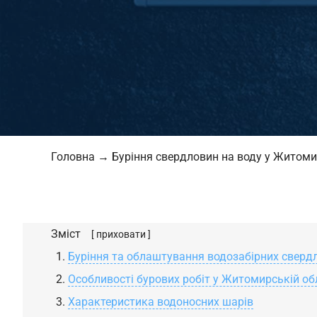
Головна
→
Буріння свердловин на воду у Житоми
Зміст
[ приховати ]
Буріння та облаштування водозабірних свердл
Особливості бурових робіт у Житомирській об
Характеристика водоносних шарів