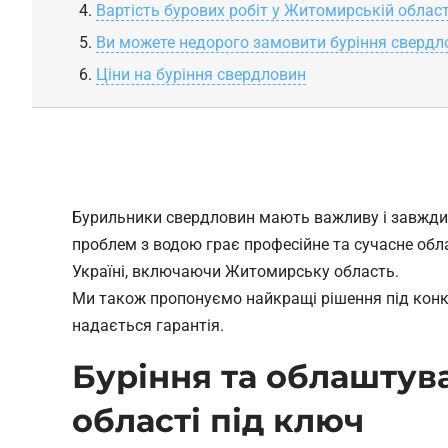
Вартість бурових робіт у Житомирській област
Ви можете недорого замовити буріння свердло
Ціни на буріння свердловин
Бурильники свердловин мають важливу і завжди а
проблем з водою грає професійне та сучасне обл
Україні, включаючи Житомирську область.
Ми також пропонуємо найкращі рішення під конкр
надається гарантія.
Буріння та облаштув
області під ключ