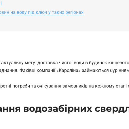
і
вин на воду під ключ у таких регіонах
ктуальну мету: доставка чистої води в будинок кінцевого 
аднання. Фахівці компанії «Кароліна» займаються бурінням
етні потреби та очікування замовників на кожному етапі 
ання водозабірних сверд