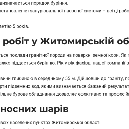
и визначається порядок буріння.
встановлення занурювальної насосної системи – всі ці ро
нтію 5 років.
 робіт у Житомирській об
ся поклади гранітної породи на поверхні земної кори. Як 
важко піддається бурінню. Рік у рік фахівці нашої компанії 
ини глибиною в середньому 55 м. Дійшовши до граніту, потр
рти підземних вод, якими визначається бажаний результат.
мобільне бурове обладнання дозволяє ефективно та професі
оносних шарів
 всіх населених пунктах Житомирської області