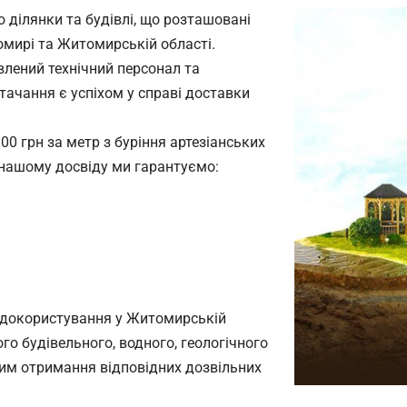
ділянки та будівлі, що розташовані
мирі та Житомирській області.
влений технічний персонал та
тачання є успіхом у справі доставки
0 грн за метр з буріння артезіанських
 нашому досвіду ми гарантуємо:
одокористування у Житомирській
го будівельного, водного, геологічного
мим отримання відповідних дозвільних