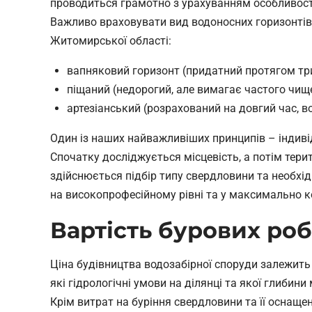
проводиться грамотно з урахуванням особливосте
Важливо враховувати вид водоносних горизонтів
Житомирської області:
вапняковий горизонт (придатний протягом три
піщаний (недорогий, але вимагає частого чищ
артезіанський (розрахований на довгий час, в
Один із наших найважливіших принципів – індиві
Спочатку досліджується місцевість, а потім тери
здійснюється підбір типу свердловини та необхі
на високопрофесійному рівні та у максимально ко
Вартість бурових роб
Ціна будівництва водозабірної споруди залежить 
які гідрологічні умови на ділянці та якої глибин
Крім витрат на буріння свердловини та її оснащен