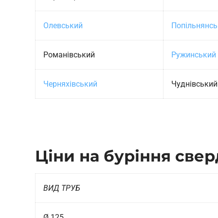
Олевський
Попільнянсь
Романівський
Ружинський
Черняхівський
Чуднівський
Ціни на буріння све
ВИД ТРУБ
Ø 125