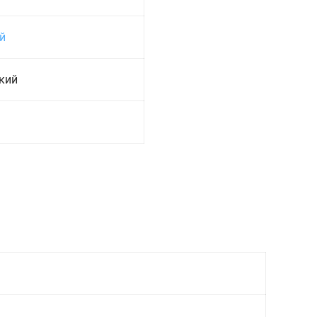
й
кий