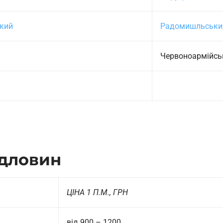
кий
Радомишльськи
Червоноармійсь
рдловин
ЦІНА 1 П.М., ГРН
від 900 – 1200