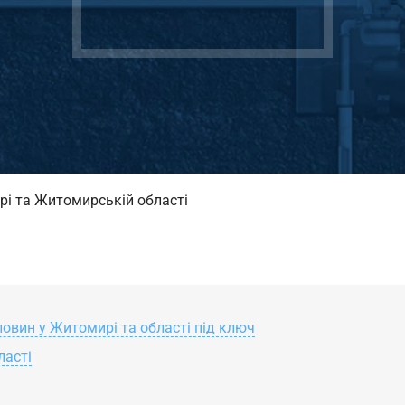
рі та Житомирській області
овин у Житомирі та області під ключ
ласті