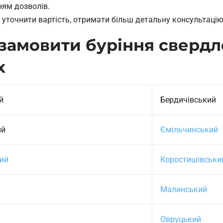
ням дозволів.
очнити вартість, отримати більш детальну консультацію та
замовити буріння свердло
х
й
Бердичівський
ий
Ємільчинський
ий
Коростишівськи
Малинський
Овруцький