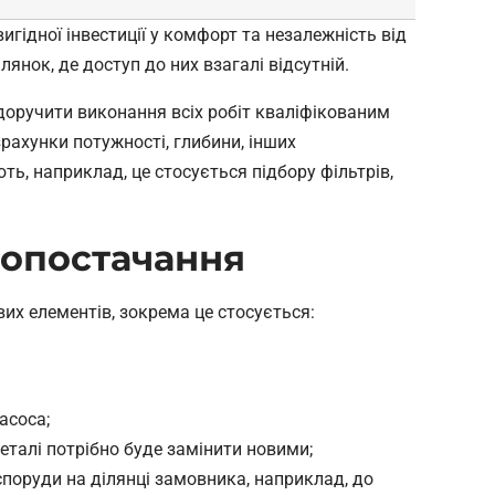
гідної інвестиції у комфорт та незалежність від
лянок, де доступ до них взагалі відсутній.
оручити виконання всіх робіт кваліфікованим
рахунки потужності, глибини, інших
ть, наприклад, це стосується підбору фільтрів,
допостачання
их елементів, зокрема це стосується:
асоса;
деталі потрібно буде замінити новими;
споруди на ділянці замовника, наприклад, до