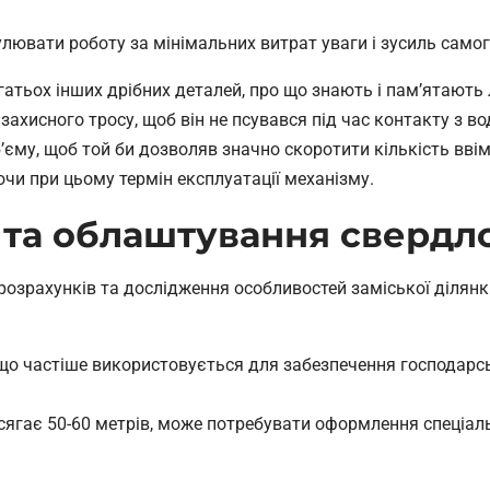
лювати роботу за мінімальних витрат уваги і зусиль самог
атьох інших дрібних деталей, про що знають і пам’ятають 
захисного тросу, щоб він не псувався під час контакту з в
’єму, щоб той би дозволяв значно скоротити кількість вві
чи при цьому термін експлуатації механізму.
 та облаштування свердл
озрахунків та дослідження особливостей заміської ділянк
, що частіше використовується для забезпечення господар
 сягає 50-60 метрів, може потребувати оформлення спеціал