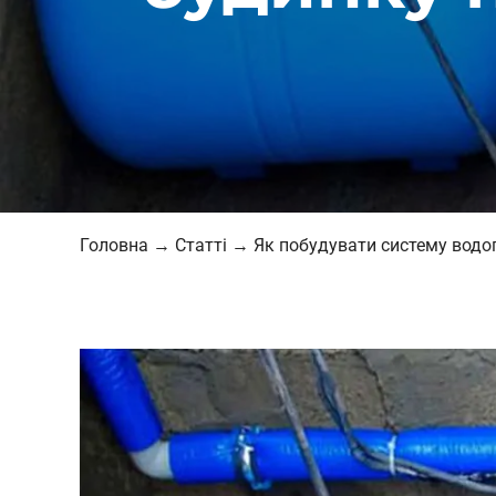
Головна
→
Статті
→
Як побудувати систему водо