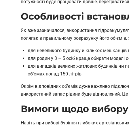
потужності буде працювати довше, перегріватися
Особливості встанов
Як вже зазначалося, використання гідроакумулят
полягає в правильному розрахунку його об’ємів,
для невеликого будинку й кількох мешканців м
для родин у 3 – 5 осіб краще обирати моделі о
для випадків великих житлових будинків чи п
об’ємах понад 150 літрів.
Окрім відповідних об’ємів дуже важливо підключ
використаний запас рідини буде відновлений. Це 
Вимоги щодо вибору 
Навіть при виборі буріння глибоких артезіанськи