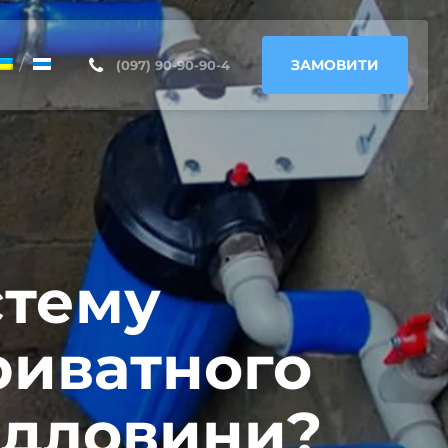
ЗАМОВИТИ
(097) 90-90-90-4
стему
риватного
рдловини?