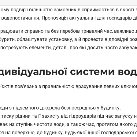
ому подвір’ї більшістю замовників сприймається в якості ви
о водопостачання. Пропозиція актуальна і для господарів ді
ацювати справно та без перебоїв тривалий час, важливо д
рити, облаштувати установку, а й провести відповідні роз
 потребують елементи, деталі, про які досить часто забуваю
дивідуальної системи во
’єктів пов’язана з правильністю врахування певних ключов
оди з підземного джерела безпосередньо у будинку;
иску рідини та її захисту від гідроударів під час запуску н
ває на ступінь чистоти води, а також час, протягом якого 
 на поверхню, до будинку, будь-якої іншої господарської 