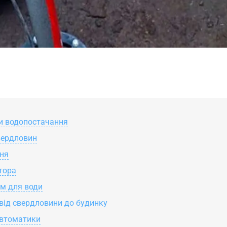
ми водопостачання
вердловин
ння
тора
ем для води
від свердловини до будинку
автоматики