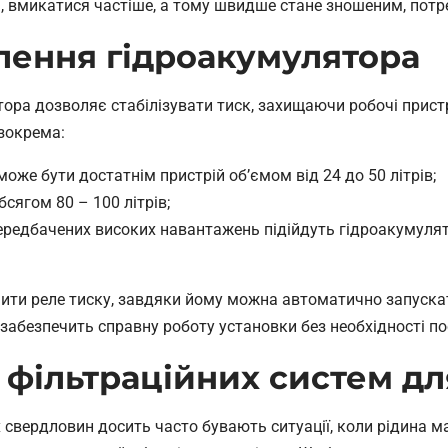
, вмикатися частіше, а тому швидше стане зношеним, потр
лення гідроакумулятора
ора дозволяє стабілізувати тиск, захищаючи робочі пристр
 зокрема:
оже бути достатнім пристрій об’ємом від 24 до 50 літрів;
бсягом 80 – 100 літрів;
ередбачених високих навантажень підійдуть гідроакумулят
ити реле тиску, завдяки йому можна автоматично запускат
забезпечить справну роботу установки без необхідності по
фільтраційних систем дл
х свердловин досить часто бувають ситуації, коли рідина м