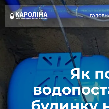
ГОЛОВН
Як п
водопост
будинку 