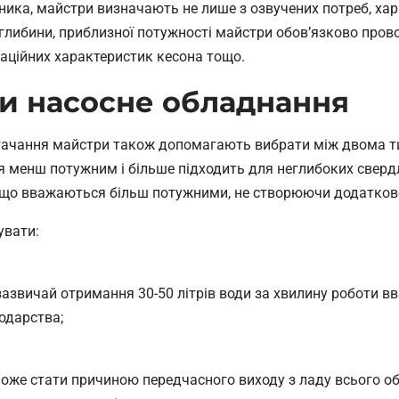
ика, майстри визначають не лише з озвучених потреб, хара
глибини, приблизної потужності майстри обов’язково прово
таційних характеристик кесона тощо.
и насосне обладнання
стачання майстри також допомагають вибрати між двома 
я менш потужним і більше підходить для неглибоких свердл
що вважаються більш потужними, не створюючи додатково
увати:
 зазвичай отримання 30-50 літрів води за хвилину роботи 
одарства;
оже стати причиною передчасного виходу з ладу всього об