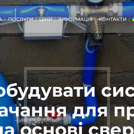
А
ПОСЛУГИ
ЦІНИ
ІНФОРМАЦІЯ
КОНТАКТИ
обудувати си
ачання для п
на основі све