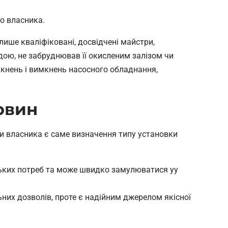
о власника.
лише кваліфіковані, досвідчені майстри,
одою, не забруднював її окисленим залізом чи
мкнень і вимкнень насосного обладнання,
овин
и власника є саме визначення типу установки
ських потреб та може швидко замулюватися уу
ьних дозволів, проте є надійним джерелом якісної