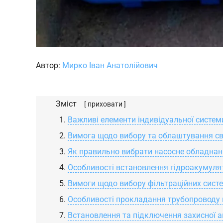
Автор:
Мирко Іван Анатолійович
Зміст
[ приховати ]
Важливі елементи індивідуальної систе
Вимога щодо вибору та облаштування с
Як правильно вибрати насосне обладна
Особливості встановлення гідроакумуля
Вимоги щодо вибору фільтраційних сист
Особливості прокладання трубопроводу 
Встановлення та підключення захисної 